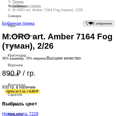
Пряжа
Бобинная пряжа
Челябинск
M.ORO art. Amber 7164 Fog (туман), 2/26
Самара
Бобинная пряжа
В избранное
Уфа
M.ORO art. Amber 7164 Fog
Ростов-на-Дону
(туман), 2/26
Омск
Краснодар
Высшее качество
30% кашемир, 70% меринос
Воронеж
890
₽
/ гр.
Пермь
Волгоград
930 гр. в наличии
Цена за 1 гр. = 8,90 ₽
Саратов
Выбрать цвет
Тюмень
Номер цвета: 7229
Тольятти