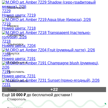
Махачкала
7229
Номер цвета: 7219
Барнаул
7219
Ижевск
Номер цвета: 7218
Хабаровск
7218
Ульяновск
Номер цвета: 7204
Иркутск
7204
Номер цвета: 7191
Владивосток
7191
Ярославль
Номер цвета: 7231
Севастополь
7231
+22
Томск
Ещё
10 000
₽
до бесплатной доставки
!
Ставрополь