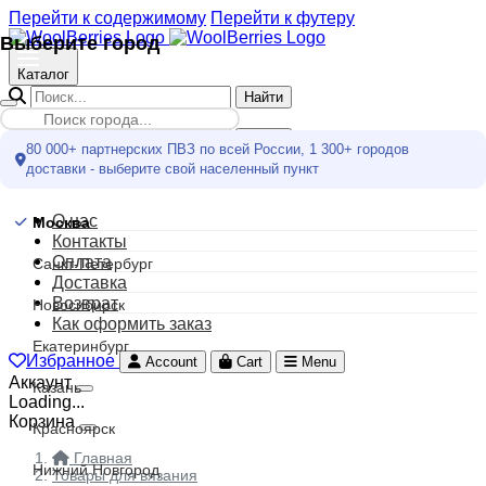
Перейти к содержимому
Перейти к футеру
Выберите город
Каталог
Найти
Меню
Найти
80 000+ партнерских ПВЗ по всей России, 1 300+ городов
доставки - выберите свой населенный пункт
Москва
О нас
Москва
Контакты
Оплата
Санкт-Петербург
Доставка
Возврат
Новосибирск
Как оформить заказ
Екатеринбург
Избранное
Account
Cart
Menu
Аккаунт
Казань
Loading...
Корзина
Красноярск
Главная
Нижний Новгород
Товары для вязания