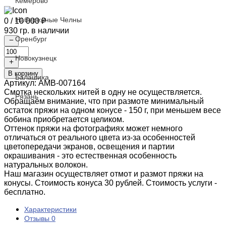
Кемерово
Набережные Челны
0
/ 10 000 ₽
930 гр. в наличии
Оренбург
Количество
Новокузнецк
товара
M.ORO
В корзину
art.
Балашиха
Артикул:
AMB-007164
Amber
Смотка нескольких нитей в одну не осуществляется.
7164
Рязань
Обращаем внимание, что при размоте минимальный
Fog
остаток пряжи на одном конусе - 150 г, при меньшем весе
(туман),
бобина приобретается целиком.
2/26
Оттенок пряжи на фотографиях может немного
отличаться от реального цвета из-за особенностей
цветопередачи экранов, освещения и партии
окрашивания - это естественная особенность
натуральных волокон.
Наш магазин осуществляет отмот и размот пряжи на
конусы. Стоимость конуса 30 рублей. Стоимость услуги -
бесплатно.
Характеристики
Отзывы
0