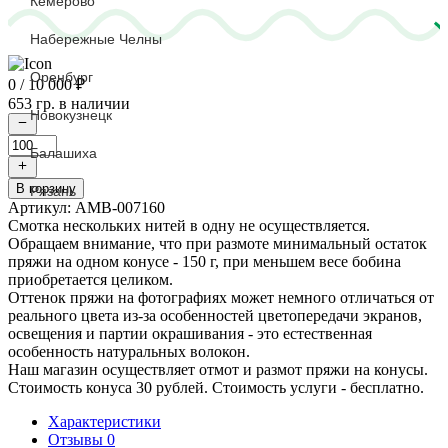
Кемерово
Набережные Челны
Оренбург
0
/ 10 000 ₽
653 гр. в наличии
Новокузнецк
Количество
Балашиха
товара
M.ORO
В корзину
Рязань
art.
Артикул:
AMB-007160
Amber
Смотка нескольких нитей в одну не осуществляется.
7160
Обращаем внимание, что при размоте минимальный остаток
Medium
пряжи на одном конусе - 150 г, при меньшем весе бобина
alder
приобретается целиком.
(песочный),
Оттенок пряжи на фотографиях может немного отличаться от
2/26
реального цвета из-за особенностей цветопередачи экранов,
освещения и партии окрашивания - это естественная
особенность натуральных волокон.
Наш магазин осуществляет отмот и размот пряжи на конусы.
Стоимость конуса 30 рублей. Стоимость услуги - бесплатно.
Характеристики
Отзывы
0