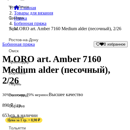
Челябинск
Главная
Товары для вязания
Самара
Пряжа
Бобинная пряжа
M.ORO art. Amber 7160 Medium alder (песочный), 2/26
Уфа
Ростов-на-Дону
Бобинная пряжа
В избранное
Омск
M.ORO art. Amber 7160
Краснодар
Medium alder (песочный),
Воронеж
2/26
Пермь
Высшее качество
Волгоград
30% кашемир, 70% меринос
890
₽
/ гр.
Саратов
653 гр. в наличии
Тюмень
Цена за 1 гр. = 8,90 ₽
Тольятти