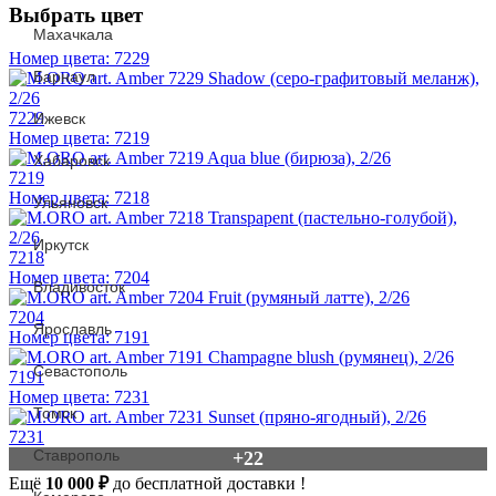
Выбрать цвет
Махачкала
Номер цвета: 7229
Барнаул
7229
Ижевск
Номер цвета: 7219
Хабаровск
7219
Номер цвета: 7218
Ульяновск
Иркутск
7218
Номер цвета: 7204
Владивосток
7204
Ярославль
Номер цвета: 7191
Севастополь
7191
Номер цвета: 7231
Томск
7231
Ставрополь
+22
Ещё
10 000
₽
до бесплатной доставки
!