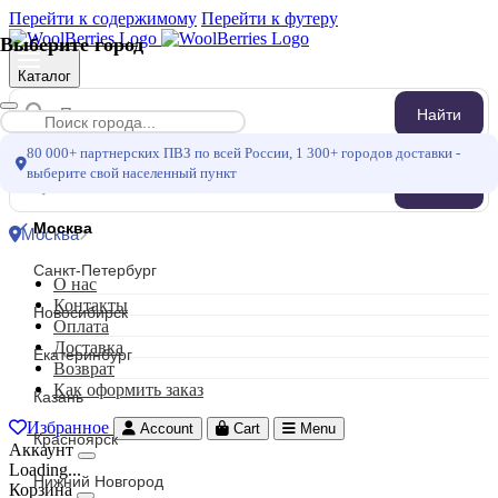
Перейти к содержимому
Перейти к футеру
Выберите город
Каталог
Найти
Меню
80 000+ партнерских ПВЗ по всей России, 1 300+ городов доставки -
выберите свой населенный пункт
Найти
Москва
Москва
Санкт-Петербург
О нас
Контакты
Новосибирск
Оплата
Доставка
Екатеринбург
Возврат
Как оформить заказ
Казань
Избранное
Account
Cart
Menu
Красноярск
Аккаунт
Loading...
Нижний Новгород
Корзина