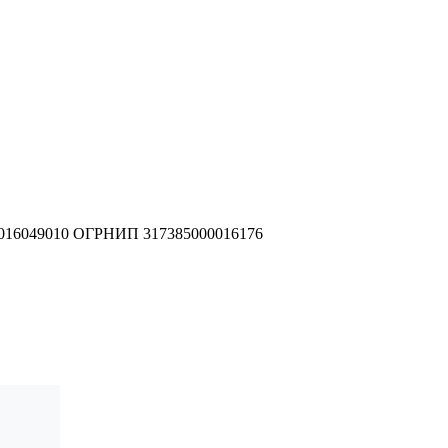
016049010
ОГРНИП 317385000016176