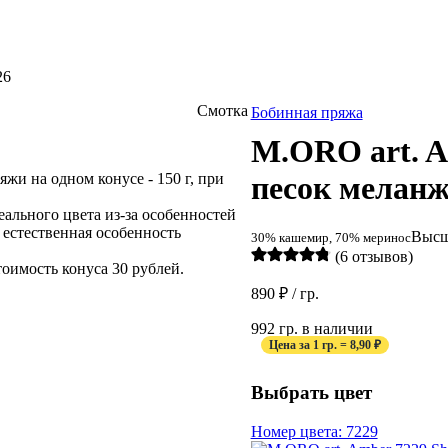
26
Смотка
Бобинная пряжа
M.ORO art. A
жи на одном конусе - 150 г, при
песок меланж)
ального цвета из-за особенностей
 естественная особенность
Высш
30% кашемир, 70% меринос
(6 отзывов)
оимость конуса 30 рублей.
890
₽
/ гр.
992 гр. в наличии
Цена за 1 гр. = 8,90 ₽
Выбрать цвет
Номер цвета: 7229