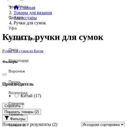
Челябинск
Главная
Товары для вязания
Самара
Аксессуары
Ручки для сумок
Уфа
Купить ручки для сумок
Ростов-на-Дону
Омск
Ручки для сумок из Китая
Краснодар
Фильтры
Воронеж
Пермь
Производитель
Волгоград
Китай
(17)
Саратов
Сбросить
Показать товары (
2
)
Тюмень
Фильтры
Показаны все результаты (2)
Тольятти