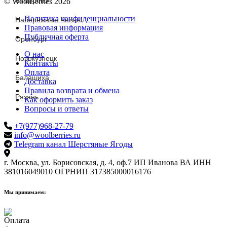
Кемерово
© WoolBerries 2026
Политика конфиденциальности
Набережные Челны
Правовая информация
Публичная оферта
Оренбург
О нас
Новокузнецк
Контакты
Оплата
Балашиха
Доставка
Правила возврата и обмена
Рязань
Как оформить заказ
Вопросы и ответы
+7(977)968-27-79
info@woolberries.ru
Telegram канал Шерстяные Ягоды
г. Москва, ул. Борисовская, д. 4, оф.7
ИП Иванова ВА
ИНН
381016049010
ОГРНИП 317385000016176
Мы принимаем: