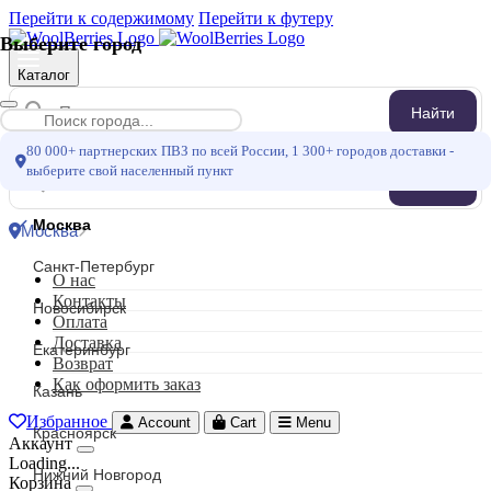
Перейти к содержимому
Перейти к футеру
Выберите город
Каталог
Найти
Меню
80 000+ партнерских ПВЗ по всей России, 1 300+ городов доставки -
выберите свой населенный пункт
Найти
Москва
Москва
Санкт-Петербург
О нас
Контакты
Новосибирск
Оплата
Доставка
Екатеринбург
Возврат
Как оформить заказ
Казань
Избранное
Account
Cart
Menu
Красноярск
Аккаунт
Loading...
Нижний Новгород
Корзина