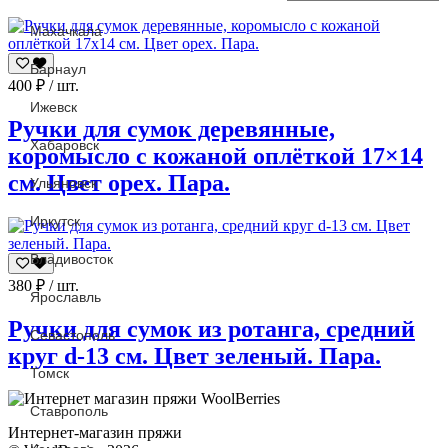
Махачкала
Барнаул
400
₽
/ шт.
Ижевск
Ручки для сумок деревянные,
Хабаровск
коромысло с кожаной оплёткой 17×14
см. Цвет орех. Пара.
Ульяновск
Иркутск
Владивосток
380
₽
/ шт.
Ярославль
Ручки для сумок из ротанга, средний
Севастополь
круг d-13 см. Цвет зеленый. Пара.
Томск
Ставрополь
Интернет-магазин пряжи