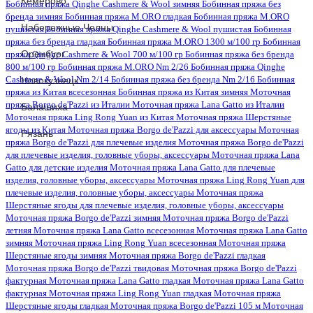
Кемерово
Бобинная пряжа Qinghe Cashmere & Wool зимняя
Бобинная пряжа без
бренда зимняя
Бобинная пряжа M.ORO гладкая
Бобинная пряжа M.ORO
Набережные Челны
пушистая
Бобинная пряжа Qinghe Cashmere & Wool пушистая
Бобинная
пряжа без бренда гладкая
Бобинная пряжа M.ORO 1300 м/100 гр
Бобинная
Оренбург
пряжа Qinghe Cashmere & Wool 700 м/100 гр
Бобинная пряжа без бренда
800 м/100 гр
Бобинная пряжа M.ORO Nm 2/26
Бобинная пряжа Qinghe
Новокузнецк
Cashmere & Wool Nm 2/14
Бобинная пряжа без бренда Nm 2/16
Бобинная
пряжа из Китая всесезонная
Бобинная пряжа из Китая зимняя
Моточная
пряжа Borgo de'Pazzi из Италии
Моточная пряжа Lana Gatto из Италии
Балашиха
Моточная пряжа Ling Rong Yuan из Китая
Моточная пряжа Шерстяные
ягоды из Китая
Моточная пряжа Borgo de'Pazzi для аксессуары
Моточная
Рязань
пряжа Borgo de'Pazzi для плечевые изделия
Моточная пряжа Borgo de'Pazzi
для плечевые изделия, головные уборы, аксессуары
Моточная пряжа Lana
Gatto для детские изделия
Моточная пряжа Lana Gatto для плечевые
изделия, головные уборы, аксессуары
Моточная пряжа Ling Rong Yuan для
плечевые изделия, головные уборы, аксессуары
Моточная пряжа
Шерстяные ягоды для плечевые изделия, головные уборы, аксессуары
Моточная пряжа Borgo de'Pazzi зимняя
Моточная пряжа Borgo de'Pazzi
летняя
Моточная пряжа Lana Gatto всесезонная
Моточная пряжа Lana Gatto
зимняя
Моточная пряжа Ling Rong Yuan всесезонная
Моточная пряжа
Шерстяные ягоды зимняя
Моточная пряжа Borgo de'Pazzi гладкая
Моточная пряжа Borgo de'Pazzi твидовая
Моточная пряжа Borgo de'Pazzi
фактурная
Моточная пряжа Lana Gatto гладкая
Моточная пряжа Lana Gatto
фактурная
Моточная пряжа Ling Rong Yuan гладкая
Моточная пряжа
Шерстяные ягоды гладкая
Моточная пряжа Borgo de'Pazzi 105 м
Моточная