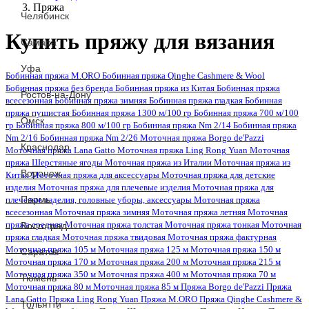
Пряжа
Челябинск
Купить пряжу для вязания
Самара
Уфа
Бобинная пряжа M.ORO
Бобинная пряжа Qinghe Cashmere & Wool
Бобинная пряжа без бренда
Бобинная пряжа из Китая
Бобинная пряжа
Ростов-на-Дону
всесезонная
Бобинная пряжа зимняя
Бобинная пряжа гладкая
Бобинная
пряжа пушистая
Бобинная пряжа 1300 м/100 гр
Бобинная пряжа 700 м/100
Омск
гр
Бобинная пряжа 800 м/100 гр
Бобинная пряжа Nm 2/14
Бобинная пряжа
Nm 2/16
Бобинная пряжа Nm 2/26
Моточная пряжа Borgo de'Pazzi
Краснодар
Моточная пряжа Lana Gatto
Моточная пряжа Ling Rong Yuan
Моточная
пряжа Шерстяные ягоды
Моточная пряжа из Италии
Моточная пряжа из
Воронеж
Китая
Моточная пряжа для аксессуары
Моточная пряжа для детские
изделия
Моточная пряжа для плечевые изделия
Моточная пряжа для
Пермь
плечевые изделия, головные уборы, аксессуары
Моточная пряжа
всесезонная
Моточная пряжа зимняя
Моточная пряжа летняя
Моточная
Волгоград
пряжа средняя
Моточная пряжа толстая
Моточная пряжа тонкая
Моточная
пряжа гладкая
Моточная пряжа твидовая
Моточная пряжа фактурная
Моточная пряжа 105 м
Моточная пряжа 125 м
Моточная пряжа 150 м
Саратов
Моточная пряжа 170 м
Моточная пряжа 200 м
Моточная пряжа 215 м
Моточная пряжа 350 м
Моточная пряжа 400 м
Моточная пряжа 70 м
Тюмень
Моточная пряжа 80 м
Моточная пряжа 85 м
Пряжа Borgo de'Pazzi
Пряжа
Lana Gatto
Пряжа Ling Rong Yuan
Пряжа M.ORO
Пряжа Qinghe Cashmere &
Тольятти