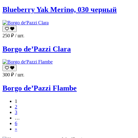
Blueberry Yak Merino, 030 черный
250
₽
/ шт.
Borgo de’Pazzi Clara
300
₽
/ шт.
Borgo de’Pazzi Flambe
1
2
3
…
6
»