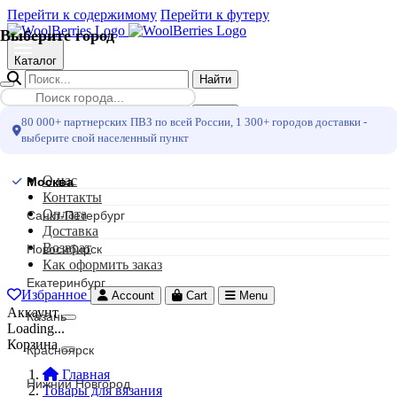
Перейти к содержимому
Перейти к футеру
Выберите город
Каталог
Найти
Меню
Найти
80 000+ партнерских ПВЗ по всей России, 1 300+ городов доставки -
выберите свой населенный пункт
Москва
О нас
Москва
Контакты
Оплата
Санкт-Петербург
Доставка
Возврат
Новосибирск
Как оформить заказ
Екатеринбург
Избранное
Account
Cart
Menu
Аккаунт
Казань
Loading...
Корзина
Красноярск
Главная
Нижний Новгород
Товары для вязания