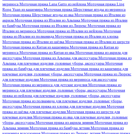
мериноса
Моточная пряжа Lana Gatto из нейлона
Моточная пряжа Ling
Rong Yuan из кашемира
Моточная пряжа Шерстяные ягоды из мериноса
Моточная пряжа Шерстяные ягоды из яка
Моточная пряжа из Италии из
акрила
Моточная пряжа из Италии из Альпака
Моточная пряжа из Италии
из бамбука
Моточная пряжа из Италии из Люрекс
Моточная пряжа из
Италии из мериноса
Моточная пряжа из Италии из нейлона
Моточная
пряжа из Италии из полиамида
Моточная пряжа из Италии из хлопка
Моточная пряжа из Италии из шёлка
Моточная пряжа из Италии из шерсти
Моточная пряжа из Китая из кашемира
Моточная пряжа из Китая из
мериноса
Моточная пряжа из Китая из яка
Моточная пряжа из акрила для
аксессуары
Моточная пряжа из Альпака для аксессуары
Моточная пряжа из
Альпака для плечевые изделия, головные уборы, аксессуары
Моточная
пряжа из бамбука для плечевые изделия
Моточная пряжа из кашемира для
плечевые изделия, головные уборы, аксессуары
Моточная пряжа из Люрекс
для плечевые изделия
Моточная пряжа из мериноса для аксессуары
Моточная пряжа из мериноса для детские изделия
Моточная пряжа из
мериноса для плечевые изделия, головные уборы, аксессуары
Моточная
пряжа из нейлона для плечевые изделия, головные уборы, аксессуары
Моточная пряжа из полиамида для плечевые изделия, головные уборы,
аксессуары
Моточная пряжа из хлопка для плечевые изделия
Моточная
пряжа из шёлка для плечевые изделия
Моточная пряжа из шерсти для
плечевые изделия
Моточная пряжа из яка для плечевые изделия, головные
уборы, аксессуары
Моточная пряжа из акрила зимняя
Моточная пряжа из
Альпака зимняя
Моточная пряжа из бамбука летняя
Моточная пряжа из
кашемира всесезонная
Моточная пряжа из Люрекс летняя
Моточная пряжа