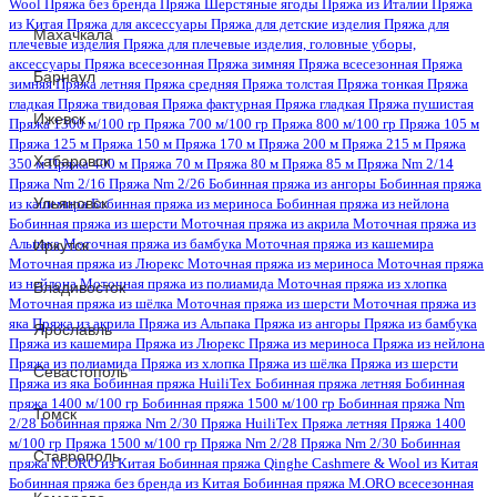
Wool
Пряжа без бренда
Пряжа Шерстяные ягоды
Пряжа из Италии
Пряжа
из Китая
Пряжа для аксессуары
Пряжа для детские изделия
Пряжа для
Махачкала
плечевые изделия
Пряжа для плечевые изделия, головные уборы,
аксессуары
Пряжа всесезонная
Пряжа зимняя
Пряжа всесезонная
Пряжа
Барнаул
зимняя
Пряжа летняя
Пряжа средняя
Пряжа толстая
Пряжа тонкая
Пряжа
гладкая
Пряжа твидовая
Пряжа фактурная
Пряжа гладкая
Пряжа пушистая
Ижевск
Пряжа 1300 м/100 гр
Пряжа 700 м/100 гр
Пряжа 800 м/100 гр
Пряжа 105 м
Пряжа 125 м
Пряжа 150 м
Пряжа 170 м
Пряжа 200 м
Пряжа 215 м
Пряжа
Хабаровск
350 м
Пряжа 400 м
Пряжа 70 м
Пряжа 80 м
Пряжа 85 м
Пряжа Nm 2/14
Пряжа Nm 2/16
Пряжа Nm 2/26
Бобинная пряжа из ангоры
Бобинная пряжа
Ульяновск
из кашемира
Бобинная пряжа из мериноса
Бобинная пряжа из нейлона
Бобинная пряжа из шерсти
Моточная пряжа из акрила
Моточная пряжа из
Иркутск
Альпака
Моточная пряжа из бамбука
Моточная пряжа из кашемира
Моточная пряжа из Люрекс
Моточная пряжа из мериноса
Моточная пряжа
из нейлона
Моточная пряжа из полиамида
Моточная пряжа из хлопка
Владивосток
Моточная пряжа из шёлка
Моточная пряжа из шерсти
Моточная пряжа из
яка
Пряжа из акрила
Пряжа из Альпака
Пряжа из ангоры
Пряжа из бамбука
Ярославль
Пряжа из кашемира
Пряжа из Люрекс
Пряжа из мериноса
Пряжа из нейлона
Пряжа из полиамида
Пряжа из хлопка
Пряжа из шёлка
Пряжа из шерсти
Севастополь
Пряжа из яка
Бобинная пряжа HuiliTex
Бобинная пряжа летняя
Бобинная
пряжа 1400 м/100 гр
Бобинная пряжа 1500 м/100 гр
Бобинная пряжа Nm
Томск
2/28
Бобинная пряжа Nm 2/30
Пряжа HuiliTex
Пряжа летняя
Пряжа 1400
м/100 гр
Пряжа 1500 м/100 гр
Пряжа Nm 2/28
Пряжа Nm 2/30
Бобинная
Ставрополь
пряжа M.ORO из Китая
Бобинная пряжа Qinghe Cashmere & Wool из Китая
Бобинная пряжа без бренда из Китая
Бобинная пряжа M.ORO всесезонная