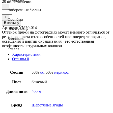
Кемерово
20 шт. в наличии
Набережные Челны
Количество
товара
Оренбург
Blueberry
В корзину
Yak
Артикул:
YM50-014
Новокузнецк
Merino,
Оттенок пряжи на фотографиях может немного отличаться от
014
реального цвета из-за особенностей цветопередачи экранов,
темно-
Балашиха
освещения и партии окрашивания - это естественная
карамельный
особенность натуральных волокон.
Рязань
Характеристики
Отзывы
0
Состав
50%
як
, 50%
меринос
Цвет
бежевый
Длина нити
400 м
Бренд
Шерстяные ягоды