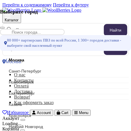
Перейти к содержимому
Перейти к футеру
Выберите город
Каталог
Найти
Меню
80 000+ партнерских ПВЗ по всей России, 1 300+ городов доставки -
выберите свой населенный пункт
Найти
Москва
Москва
Санкт-Петербург
О нас
Контакты
Новосибирск
Оплата
Доставка
Екатеринбург
Возврат
Как оформить заказ
Казань
Избранное
Account
Cart
Menu
Красноярск
Аккаунт
Loading...
Нижний Новгород
Корзина