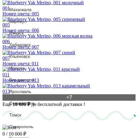
001
Махачкала
Номер цвета: 005
Барнаул
005
Номер цвета: 006
Ижевск
006
Хабаровск
Номер цвета: 007
Ульяновск
007
Номер цвета: 011
Иркутск
011
Владивосток
Номер цвета: 013
013
Ярославль
+7
Севастополь
Ещё
10 000
₽
до бесплатной доставки
!
Томск
Ставрополь
0
/ 10 000 ₽