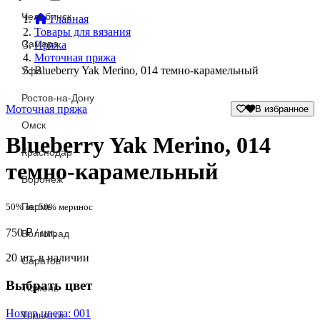
Челябинск
Главная
Товары для вязания
Самара
Пряжа
Моточная пряжа
Blueberry Yak Merino, 014 темно-карамельный
Уфа
Ростов-на-Дону
Моточная пряжа
В избранное
Омск
Blueberry Yak Merino, 014
Краснодар
темно-карамельный
Воронеж
Пермь
50% як, 50% меринос
750
₽
/ шт.
Волгоград
20 шт. в наличии
Саратов
Выбрать цвет
Тюмень
Номер цвета: 001
Тольятти