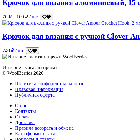
Крючок для вязания алюминиевый, 15 
Диапазон
70
₽
–
100
₽
/ шт.
цен:
70 ₽
–
Крючок для вязания с ручкой Clover Am
100 ₽
740
₽
/ шт.
Интернет-магазин пряжи
© WoolBerries 2026
Политика конфиденциальности
Правовая информация
Публичная оферта
О нас
Контакты
Оплата
Доставка
Правила возврата и обмена
Как оформить заказ
Вопросы и ответы