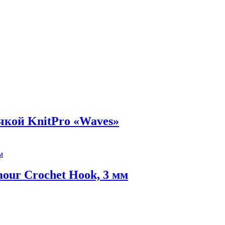
чкой KnitPro «Waves»
our Crochet Hook, 3 мм