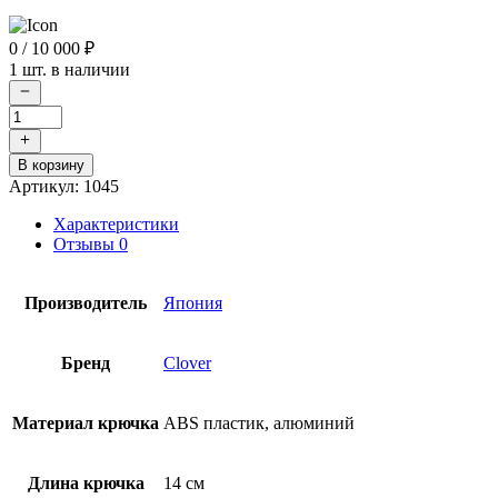
0
/ 10 000 ₽
1 шт. в наличии
Количество
товара
Крючок
В корзину
для
Артикул:
1045
вязания
с
Характеристики
ручкой
Отзывы
0
Clover
Amour
Crochet
Производитель
Япония
Hook,
4
мм
Бренд
Clover
Материал крючка
ABS пластик, алюминий
Длина крючка
14 см