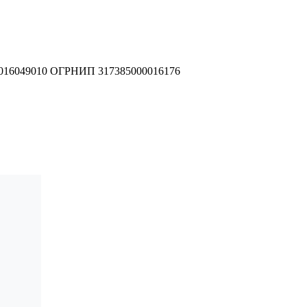
016049010
ОГРНИП 317385000016176