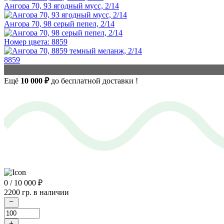
Ангора 70, 93 ягодный мусс, 2/14
Ангора 70, 98 серый пепел, 2/14
Номер цвета: 8859
8859
Ещё
10 000
₽
до бесплатной доставки
!
0
/ 10 000 ₽
2200 гр. в наличии
Количество
товара