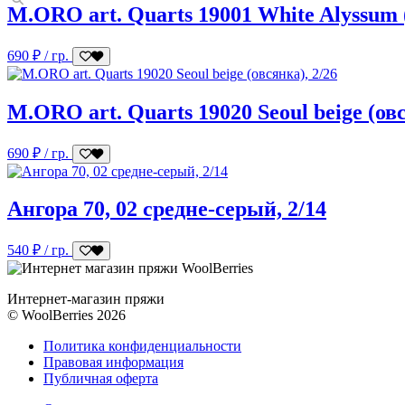
M.ORO art. Quarts 19001 White Alyssum
690
₽
/ гр.
M.ORO art. Quarts 19020 Seoul beige (овс
690
₽
/ гр.
Ангора 70, 02 средне-серый, 2/14
540
₽
/ гр.
Интернет-магазин пряжи
© WoolBerries 2026
Политика конфиденциальности
Правовая информация
Публичная оферта