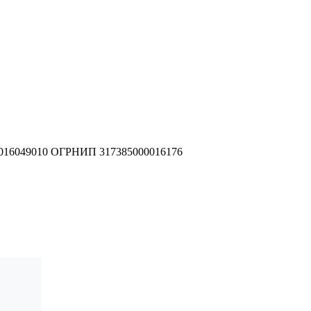
016049010
ОГРНИП 317385000016176