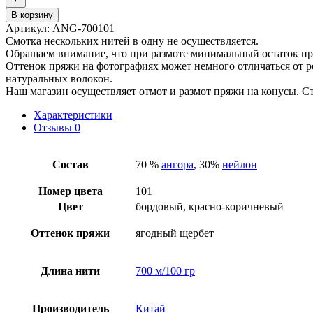
Ангора
В корзину
70,101
Артикул:
ANG-700101
ягодный
Смотка нескольких нитей в одну не осуществляется.
щербет,
Обращаем внимание, что при размоте минимальный остаток пря
2/14
Оттенок пряжи на фотографиях может немного отличаться от ре
натуральных волокон.
Наш магазин осуществляет отмот и размот пряжи на конусы. Ст
Характеристики
Отзывы
0
Состав
70 %
ангора
, 30%
нейлон
Номер цвета
101
Цвет
бордовый, красно-коричневый
Оттенок пряжи
ягодный щербет
Длина нити
700 м/100 гр
Производитель
Китай